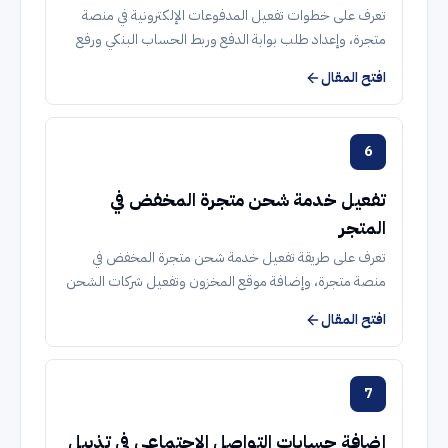
تعرف على خطوات تفعيل المدفوعات الإلكترونية في منصة
متجرة، وإعداد طلب بوابة الدفع وربط الحساب البنكي ورفع
المستندات وتوثيق العقد لاستقبال المدفوعات عبر مدى وفيزا
افتح المقال
وماستركارد وApple Pay.
6
تفعيل خدمة شحن متجرة المخفض في
المتجر
تعرف على طريقة تفعيل خدمة شحن متجرة المخفض في
منصة متجرة، وإضافة موقع المخزون وتفعيل شركات الشحن
وشحن الرصيد وإنشاء بوالص الشحن وتتبعها مباشرة من
افتح المقال
لوحة التحكم.
7
إضافة حسابات التواصل الاجتماعي في تذييل