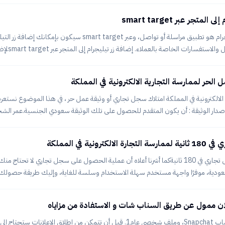
وتخصيص زر التواصل على فيسبوك ماسنجر.الخطوة الأولى: ربط 
لمتجر عبر smart target
ملاحظة للاستفادة: التيليجرام هو تطبيق مراسلة أو تواصل، وعبر  target
الإلكتروني لاستقب
متجرك، عليك الشروع في الخطوات التالية:ربط المتجر مع Smart Target.ضبط إعداد زر
الأولى: ربط المتجر مع Smart Targetفي الب
 الحر لممارسة التجارية الالكترونية في المملكة
الالكترونية في المملكة امتلاك سجل تجاري أو وثيقة عمل حر ، في هذا الموضوع نست
إصدار الوثيقة : أن يكون المتقدم للحصول على تلك الوثيقة سعودي الجنسية.عمر الش
كون ما بين 20 وحتى 60 عام.أن يمتلك حساب نشط على موقع أبشر للخدمات الإلكترونية بالسعودية.لا تلزم 
المتقدم أن يكون متفرغ تماما لذلك العمل للحصول على الوثيقة.الوثيقة م
ترونية في المملكة
السعودية، موفرًا واجهة مستخدم سهلة الاستخدام وسلسة للغاية، وإليك طريقة حصول
ة التجارة السعودية. من بعد ذلك سجل في الموقع أو سيُطلب ادخال رقم الهوية وكلمة ال
ي القائمة اليُمنى انقر على السجلات التجارية ثم إصدار. ادخل البيانات المطلوبة منك، م
ان ممول عن طريق السناب شات و الاستفادة من مزاياه
أنشيء نشاط تجاري، وحساب Snapchat، وملف شخصي عام1. قبل أن تتمكن من إطلاق الإع