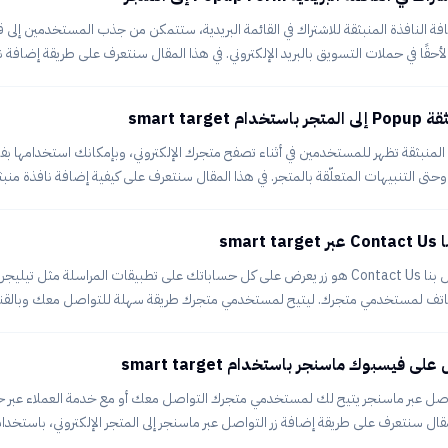
ّر
فة النافذة المنبثقة للاشتراك في القائمة البريدية، ستتمكن من جذب المستخدمين إلى قا
أحقًا في حملات التسويق بالبريد الإلكتروني. في هذا المقال سنتعرف على طريقة إضافة ناف
البريدية غلى المتجر الإلكتروني، باستخدام مزود الخدمة smart target. لإضافة زر التوا
تراك في القائمة البريدية. الخطوة الأولى: ربط ا
smart targe
 المنبثقة تظهر للمستخدمين في أثناء تصفح متجرك الإلكتروني، وبإمكانك استخدامها 
باستخدام خدمات س
smar
ملاحظة للاستفادة: زر اتصل بنا Contact Us هو زر يعرض على كل حساباتك على تطبيقات المراسلة
الهاتف لمستخدمي متجرك. ليتيح لمستخدمي متجرك طريقة سهلة للتواصل معك وبالقناة
 على متجرك؟ توفير طريقة سريعة للتواصل مع خدمة العملاء. لتقديم أفضل تجربة 
ى فيسبوك ماسنجر باستخدام smart target
تواصل عبر ماسنجر يتيح لك لمستخدمي متجرك التواصل معك أو مع خدمة العملاء عبر