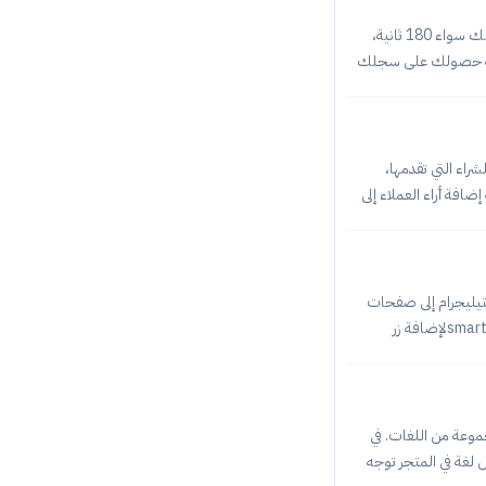
طريقة الحصول على سجل تجاري في 180 ثانيةكما أشرنا أعلاه أن عملية الحصول على سجل تجاري لا تحتاج منك سواء 180 ثانية،
ريقة حصولك على سجلك
ية وكلمة المرور ما
طلوبة منك، من رقم
راء التي تقدمها،
افة أراء العملاء إلى
ة أراء العملاء Reviews إلى متجرك، عليك الشروع في الخطوات
التالية: ربط المتجر مع Smart Target. إعداد أراء العملاء Reviews من داخل سمارت تاركت. الخطوة الأولى: ربط المتجر مع Smart
smar سيكون بإمكانك إضافة زر التيليجرام إلى صفحات
متجرك الإلكتروني لاستقبال الرسائل والاستفسارات الخاصة بالعملاء. إضافة زر تيليجرام إلى المتجر عبر smart targetلإضافة زر
ر مع Smart Target.ضبط إعداد زر التليجرام من داخل سمارت
تاركت. الخطوة الأولى: ربط المتجر مع Smart Targetفي البداية سيتوجب عليك ربط متجرك مع أداة Smart Target، وبإمكانك
موعة من اللغات. في
لغة في المتجر توجه