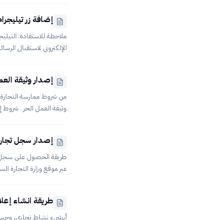
إضافة زر تيليجرام إلى ا
أداة Smart Target، وبإمكان
إصدار وثيقة العمل
المقال التالي: ر
من شروط ممارسة التجارة 
وثيقة العمل الحر . شروط 
ي
إصدار سجل تجاري في 180 ثانية لممارسة التجارة الالك
عليها.لا تضع وزارة الت
عبر موقع وزارة التجارة 
الأول: توجه إلى موقع وزار
إدخالها وانقر على دخول. ف
طريقة انشاء إعل
الميلاد والجنس