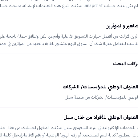
وحساب Snapchat. وإذا لم يكن لديك حساب Snapchat، يمكنك اتباع هذه التعليمات لإنش
إدارة الإعلانات — حيث يمكنك إنشاء حسابات الإعلانات وإدارتها، ودعوة أعضاء الفريق
وصولهم، وإضافة مصادر التمويل ومراكز الفوتره. ۲. سجّل الدخول إلى منصة إدارة الإعلانات باستخ
شاهير والمؤثرين
ه هنا سيكون هو
ؤثرين لازالت من أفضل خيارات التسويق تفاعلية وأسرعها لكن لإطلاق حملة ناجحة علين
لمؤثر المناسب للتعامل معهلا شك أن السوق اليوم متشبع للغاية بالعديد من المؤثرين في ج
 التأكيد أن تلك الخيارات لن تكون مناسبة جميعها لك فكيف تختار المؤثر المناسب؟. إ
نة بأحد الوكالات المتخصصة في ذلك وإذا لم يتوفر لديك الميزانية وكنت مبتدئ في 
حركات البحث
عنوان الوطني للمؤسسات/ الشركات
من منصة سبل
نوان الوطني للأفراد من خلال سبل
للخدمات الإلكترونية في البريد السعودي سبل يمكنك الدخول لحسابك من هنا .اختي
ات المطلوبة.كتابة اسم المستخدم أو رقم الهوية الوطنية أو رقم الاقامة.إدخال كلمة المر