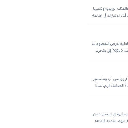
ئمتك البريدية وتنميها
ذة الاشتراك في القائمة
صل على فيسبوك ماسنجر إلى متجرك، عليك
بفاعلية لعرض الخصومات
والكوبونات والتخفيضات وحتى التنبيهات المتعلّقة بالمتجر. في هذا المقال سنتعرف على كيفية إضافة نافذة منبثقة Popup إلى متجرك
مارت تارجت. خطوات إضافة النافذة المنبثقة إلى المتجرربط المتجر مع Smart Target.ضبط وتخصيص زر اتصل
بنا من داخل سمارت تاركت.الخطوة الأولى: ربط المتجر مع Smart Targetفي البداية سيتوجب عليك ربط متجرك مع أداة Smart
 مثل تيليجرام وواتس اب وماسنجر
 المفضلة لهم. لماذا
تسوق ممكّنة.للمساهمة
في التحسين من رضا العملاء.زيادة المبيعات والتحويلات داخل المتجر. كيف بإمكانك إضافة زر اتصل بنا؟ ربط المتجر مع Smart
 حسابهم في فيسبوك من
خلال الماسنجر. في هذا المقال سنتعرف على طريقة إضافة زر التواصل عبر ماسنجر إلى المتجر الإلكتروني، باستخدام مزود الخدمة smart
target. لإضافة زر التواصل على فيسبوك ماسنجر إلى متجرك، عليك الشروع في الخطوات التالية:ربط المتجر مع Smart Target.إعداد