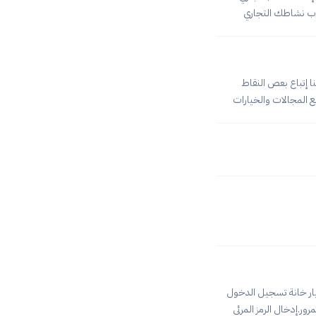
ائه. يمنحك حساب نشاطك التجاري
 وتعيين إمكانية
دام بيانات حسابكيُرجى الملاحظة: اسم
ا إتباع بعص النقاط
ميع المجالات والخيارات
ذا توفر لديك الميزانية
مجال عملك فالنصيحة
ار خانة تسجيل الدخول
ور.إدخال الرمز المرئي