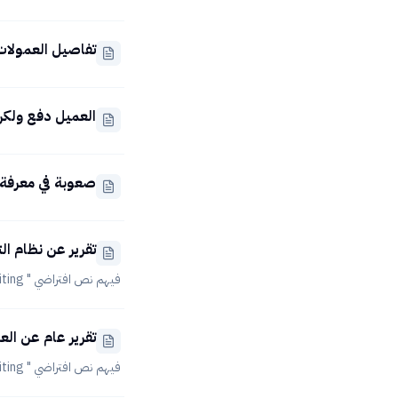
الأفراد ومن ثم إدخال ا
​تفاصيل العمولات
وطني كما يلي : 1- خيار إدا
العميل دفع ولك
صعوبة في معرفة 
تقرير عن نظام ال
فيهم نص افتراضي " No words yet — edit the article to start writing "
تقرير عام عن الع
فيهم نص افتراضي " No words yet — edit the article to start writing "