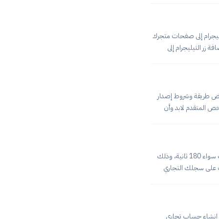
المتجر مع Smart Targetفي البداية سيتوجب عليك ربط متجرك مع
smart سيكون بإمكانك إضافة زر التيليجرام إلى صفحات متجرك
ال الرسائل والاستفسارات الخاصة بالعملاء. إضافة زر تيليجرام إلى المتجر عبر smart targetلإضافة زر التيليجرام إلى
 التليجرام من داخل سمارت تاركت. الخطوة
داية سيتوجب عليك ربط متجرك مع أداة Smart Target، وبإمكانك ذلك من خلال متابعة
عرض طريقة وشروط إصدار
خص المتقدم لابد وأن
وزارة التجارة السعودية
جانية 100% ولن يتكلف المتقدم أي أموال تذكر للحصول
طريقة الحصول على سجل تجاري في 180 ثانيةكما أشرنا أعلاه أن عملية الحصول على سجل تجاري لا تحتاج منك سواء 180 ثانية، وذلك
ك على سجلك التجاري
مرور ما عليك إلا
ن رقم الهوية وتاريخ
لانات ستحتاج إلى إنشاء حساب تجاري