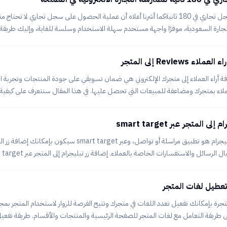
لتجارة السعودية، موفرًا واجهة مستخدم سهلة الاستخدام وسلسة للغاية، وإليك ط
ى موقع وزارة التجارة السعودية. من بعد ذلك سجل في الموقع أو سيُطلب ادخال رقم الهو
على دخول. في القائمة اليُمنى انقر على السجلات التجارية ثم إصدار. ادخل البيانات الم
Reviews إلى المتجر
الجنس
ة أراء العملاء إلى متجرك الإلكتروني هي ضمان تسويقي على جودة المنتجات وتجربة الش
لاء بمتجرك ومضاعفة للمبيعات التي تحصل عليها. في هذا المقال سنتعرف على كيفية إض
متجرك الإلكتروني على متجرة من خلال أداة smart target. لإضاف
 المتجر عبر smart target
ملاحظة للاستفادة: التيليجرام هو تطبيق مراسلة أو تواصل، وعبر t target
التيليجرام إلى متجرك، عليك الشروع في الخطوات التالية:ربط المتج
تعطيل لغات المتجر
ال التالي: ر
تجرة بإمكانك تفعيل تعدد اللغات في متجرك وتتيح الفرصة للزوار لاستخدام المتجر بمج
طريقة التعامل مع لغات المتجر للصفحة الرئيسية والمنتجات والأقسام. طريقة تفعيل 