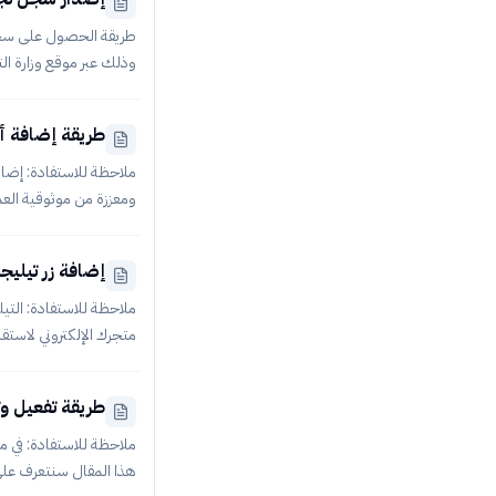
وذلك عبر موقع وزارة ا
التجاري الأول: توجه إل
عليك إلا إدخالها وانقر 
طريقة إضافة أراء العملاء 
الهوية وتاريخ الميلاد و
ملاحظة للاستفادة: إضاف
ومعززة من موثوقية العم
إضافة زر تيليجرام إلى
Target في البداية سيتوجب
طريقة تفعيل و
ذلك من خلال متابعة المق
ملاحظة للاستفادة: في م
هذا المقال سنتعرف على 