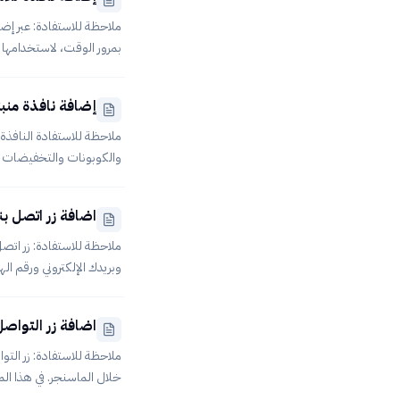
Sharing &amp; Transfer مر
ملاحظة للاستفادة: عبر إضا
بمرور الوقت، لاستخدامها ل
الشروع في الخطوات التالية:ربط المتجر مع Smart Target.إعداد وتخصيص نافذة للاش
إضافة نافذة منبثقة Popup إلى المتجر باستخدام t
ملاحظة للاستفادة النافذة
اضافة زر اتصل بنا Contact Us عبر t target
Target، وبإمكانك ذلك من خلال م
وبريدك الإلكتروني ورقم 
يجب عليك إضافة اتصل بنا
اضافة زر التواصل عل
Target.ضبط وتخصيص زر اتصل بنا م
ملاحظة للاستفادة: زر ال