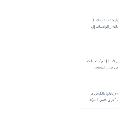
متجر. حدّد على اللغة
على. لتكون قد انتهيت
 معك أو مع فريق خدمة العملاء في
ة زر الواتساب إلى
المتجر عبر smart target حتى تتمكن من إضافة زر الواتس اب إلى متجرك، عليك الشروع في الخطوات التالية: ربط المتجر مع Smart
Smart في البداية سيتوجب عليك ربط متجرك مع أداة
 قيمة إشتراكك القادم.
ة أصدقائك للإشتراك من خلال الخطوات التالية : 1- قم بالدخول للوحة التحكم الخاصة بالمتجر.2-من خلال الصفحة
ديقك سوف تظهر أمامك نافذة موضح فيها
عد الحصول على الرابط يمكن مشاركته مع أصدقائك
وإدارتها بالكامل من
خر في نفس الشركة.
طريقة نقل دومين من حساب نيم شيب الى حساب آخر سجّل الدخول إلى حسابك في نيم شيب. حدّد على تبويب Domain List على
ى Manage بجانب الدومين. في نافذة إدارة الدومين توجه إلى قسم