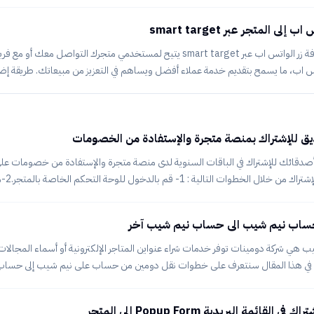
لى تبويب الإعدادات. مرر لأسفل ضمن قسم الإعدادات المحلية وانقر على تبويب لغات ال
لى المتجر. ثم انقر على خيار مفعل من القائمة المنسدلة ومن ثم اضغط على حفظ في الأ
لى المتجر عبر smart target
ملاحظة للاستفادة: إضافة زر الواتس اب عبر smart target يتيح لمستخدمي متجرك التواصل
 اب، ما يسمح بتقديم خدمة عملاء أفضل ويساهم في التعزيز من مبيعاتك. طريقة إضاف
Target. ضبط إعداد زر الواتس اب. الخطوة الأولى: ربط المتجر مع  Target
 للإشتراك بمنصة متجرة والإستفادة من الخصومات
أصدقائك للإشتراك في الباقات السنوية لدى منصة متجرة والإستفادة من خصومات على
يمكنك دعو
الرئيسية للوحة التحكم قم بالضغط على خيار ادع صديقك. 3- بعد الضغط على خيار ادع ص
رابط الدعوة الخاص بك قم بنسخ الرابط واحتفظ به وقم بإرساله لإصدقائك. 4- ب
ساب نيم شيب الى حساب نيم شيب آخر
ع متجرة للإ
ب هي شركة دومينات توفر خدمات شراء عنواين المتاجر الإلكترونية أو أسماء المجالات 
في هذا المقال سنتعرف على خطوات نقل دومين من حساب على نيم شيب إلى حساب آ
القائمة اليُسرى من الشاشة. ثم اختر الدومين الذي ترغب في نقله وانقر عل
لقائمة البريدية Popup Form إلى المتجر