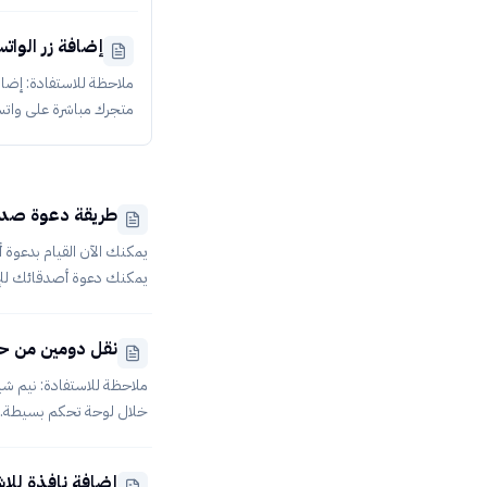
إلى لوحة التحكم انقر ع
التي ترغب في تفعيلها ع
إضافة زر الواتس اب إ
من تفعيل اللغة على
متجرك مباشرة على واتس
Smart Target، وبإمكانك ذلك من خلال متا
طريقة دعوة صديق
يمكنك الآن القيام بدعوة 
نقل دومين من ح
للدخول من خلاله على موق
ملاحظة للاستفادة: نيم شي
خلال لوحة تحكم بسيطة. 
إضافة نافذة للاشتراك في ا