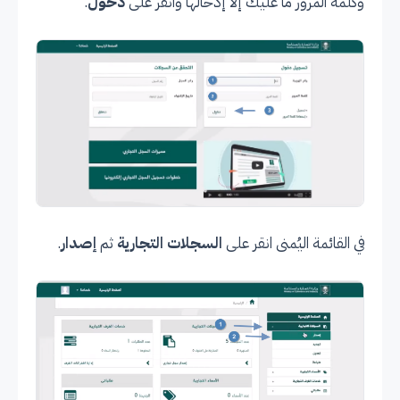
وكلمة المرور ما عليك إلا إدخالها وانقر على
دخول
.
في القائمة اليُمنى انقر على
السجلات التجارية
ثم
إصدار
.