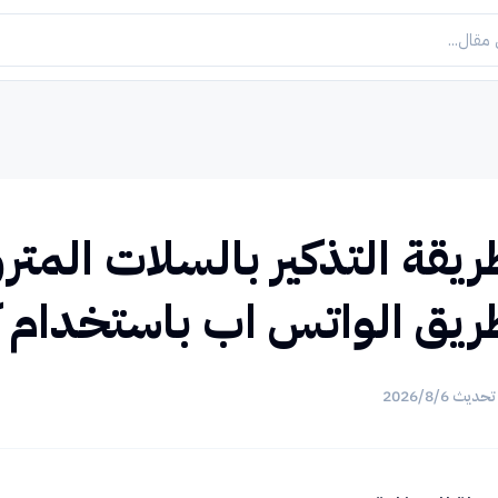
يقة التذكير بالسلات المتروك
ريق الواتس اب باستخدام 
 تحديث
6‏/8‏/2026