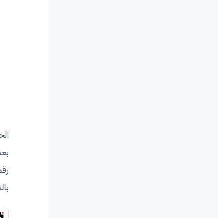
الخ
بعد
رقم
بال