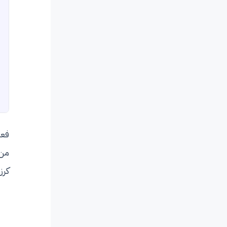
فعل
من 
كرز