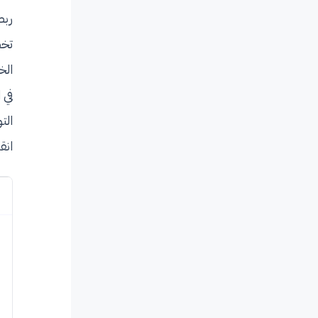
ربط
تخص
الخ
في 
الت
انق