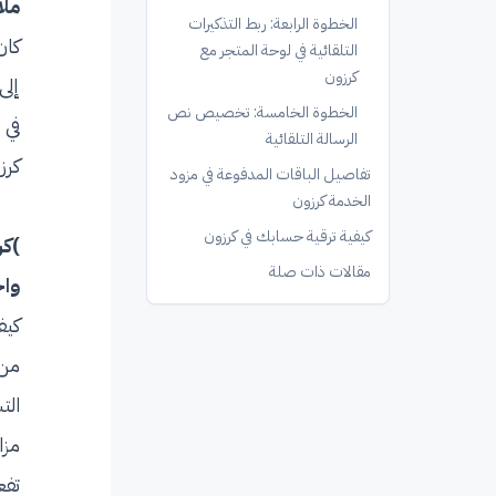
ملا
الخطوة الرابعة: ربط التذكيرات
كان
التلقائية في لوحة المتجر مع
كرزون
إلى
الخطوة الخامسة: تخصيص نص
في 
الرسالة التلقائية
كرزون n
تفاصيل الباقات المدفوعة في مزود
الخدمة كرزون
كيفية ترقية حسابك في كرزون
مقالات ذات صلة
واح
كيف
من 
الت
مزا
تفع