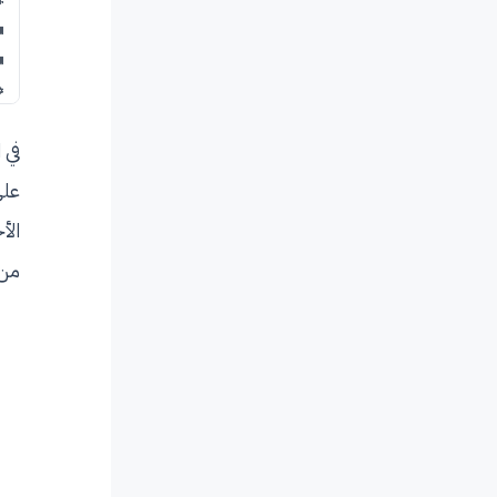
في 
على
الأ
من 