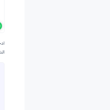
ادخ
الش