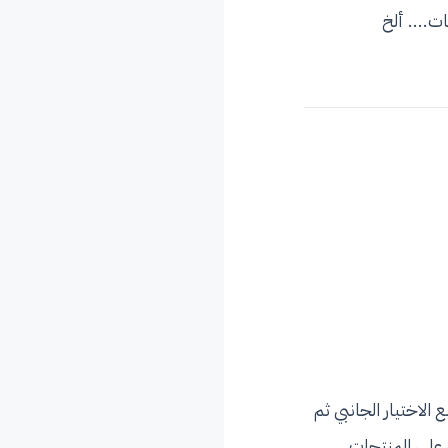
ت.... ألخ
الاختيار الجانبي ثم
ه على المنتجات.