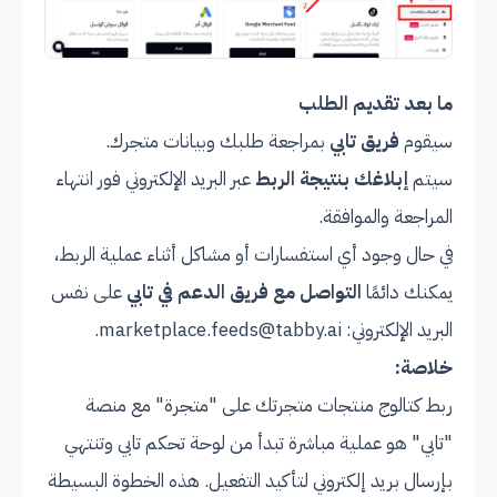
ما بعد تقديم الطلب
سيقوم
فريق تابي
بمراجعة طلبك وبيانات متجرك.
سيتم
إبلاغك بنتيجة الربط
عبر البريد الإلكتروني فور انتهاء
المراجعة والموافقة.
في حال وجود أي استفسارات أو مشاكل أثناء عملية الربط،
يمكنك دائمًا
التواصل مع فريق الدعم في تابي
على نفس
البريد الإلكتروني:
marketplace.feeds@tabby.ai
.
خلاصة:
ربط كتالوج منتجات متجرتك على "متجرة" مع منصة
"تابي" هو عملية مباشرة تبدأ من لوحة تحكم تابي وتنتهي
بإرسال بريد إلكتروني لتأكيد التفعيل. هذه الخطوة البسيطة