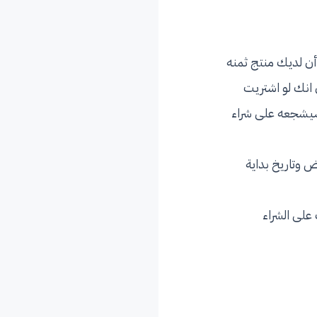
أن لديك منتج ثمنه
لعدد 2 . معناها نخبر الزبون انك لو اشتريت
 بسعر القطعة الواحد ليصبح 80 ريال؛ مما سيشجعه على شراء
 وتاريخ بداية
على الشراء