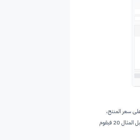
لتفخيضات المتعلّقة بسعر المنتج، على سبيل المقال تخفيض 10% على سعر المنتج،
ولإضافته عليك النقر على تبويب تخفيضات على السعر > ثم اضف نسبة التخفيض على سبيل المثال 20 فيقوم